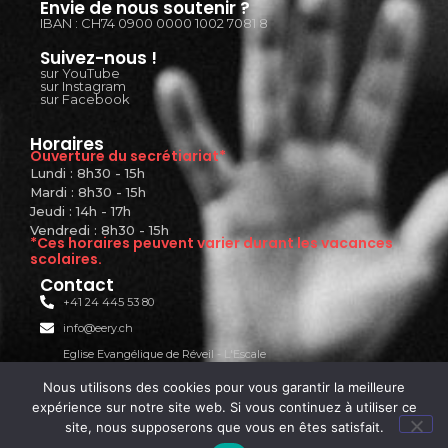
Envie de nous soutenir ?
IBAN : CH74 0900 0000 1002 7081 8
Suivez-nous !
sur YouTube
sur Instagram
sur Facebook
Horaires
Ouverture du secrétiariat*
Lundi : 8h30 - 15h
Mardi : 8h30 - 15h
Jeudi : 14h - 17h
Vendredi : 8h30 - 15h
*Ces horaires peuvent varier durant les vacances
scolaires.
Contact
+41 24 445 53 80
info@eery.ch
Eglise Evangélique de Réveil - L'Escale
Rue des Prés-du-Lac 30A
Nous utilisons des cookies pour vous garantir la meilleure
1400 Yverdon-les-Bains
expérience sur notre site web. Si vous continuez à utiliser ce
site, nous supposerons que vous en êtes satisfait.
© 2026 Created with
Royal Elementor Addons