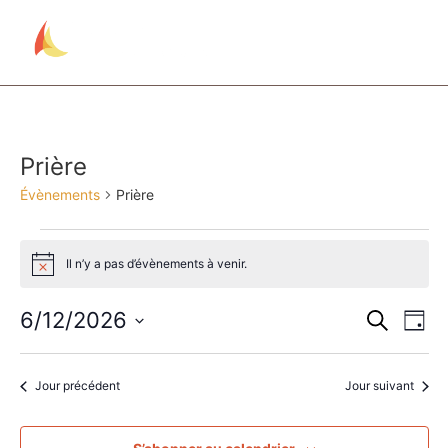
Prière
Évènements
Prière
Il n’y a pas d’évènements à venir.
Notice
Rech
Na
6/12/2026
Recherche
Jour
Sélectionnez
de
et
une
date.
vu
Jour précédent
Jour suivant
navig
Év
de