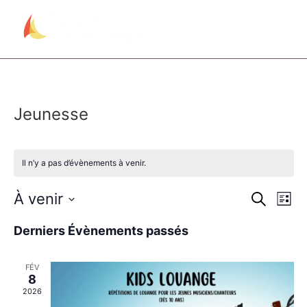
Jeunesse
Il n’y a pas d’évènements à venir.
Rech
Na
À venir
Recherche
Liste
Sélectionnez
de
et
une
Derniers Évènements passés
date.
vu
navig
Év
FÉV
de
8
2026
vues