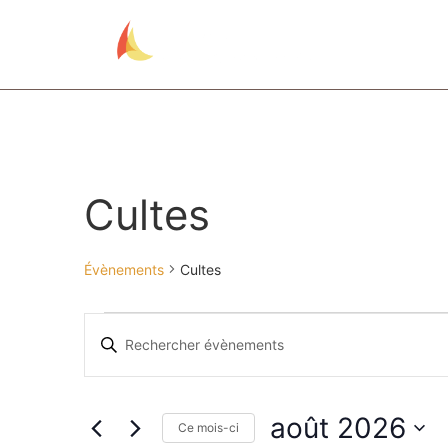
Accueil
Cultes
Évènements
Cultes
Recherche
Saisir
mot-
et
clé.
Rechercher
Évènements
navigation
par
août 2026
mot-
Ce mois-ci
de
clé.