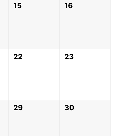
0
0
15
16
,
évènement,
évènement,
0
0
22
23
,
évènement,
évènement,
0
0
29
30
,
évènement,
évènement,