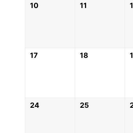
0
0
10
11
évènement,
évènement,
0
0
17
18
évènement,
évènement,
0
0
24
25
évènement,
évènement,