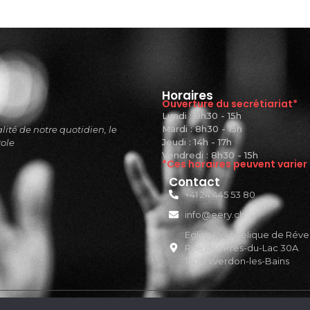
Horaires
Ouverture du secrétiariat*
Lundi : 8h30 - 15h
Mardi : 8h30 - 15h
ité de notre quotidien, le
Jeudi : 14h - 17h
role
Vendredi : 8h30 - 15h
*Ces horaires peuvent varier
Contact
+41 24 445 53 80
info@eery.ch
Eglise Evangélique de Réveil
Rue des Prés-du-Lac 30A
1400 Yverdon-les-Bains
© 2026 Created with
Royal Elementor Addons