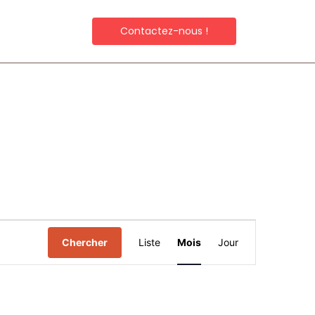
Contactez-nous !
Navigation
Chercher
Liste
Mois
Jour
de
vues
Évènement