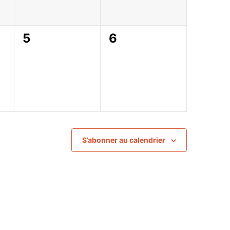
0
0
5
6
,
évènement,
évènement,
S’abonner au calendrier